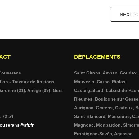
NEXT P
ACT
DÉPLACEMENTS
Couserans
Saint Girons, Ambax, Goudex,
ion - Travaux de finitions
Mauvezin, Cazac, Riolas,
aronne (31), Ariège (09), Gers
Castelgaillard, Labastide-Pau
Rieumes, Boulogne sur Gesse
Aurignac, Gratens, Ciadoux, B
1 72 54
Saint-Blancard, Masseube, Ca
ouserans@sfr.fr
Magnoac, Monbardon, Simorre
Frontignan-Savès, Agassac,