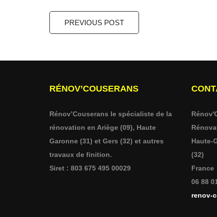
PREVIOUS POST
RÉNOV’COUSERANS
CONT
Rénov’Couserans le spécialiste de la
Rénov'
rénovation en Ariège (09), Haute
Rénovat
Garonne (31) et Gers (32) et autres
Haute-G
travaux de finition.
(32)
Siret : 803 675 495 00029
France
06 88 0
renov-c