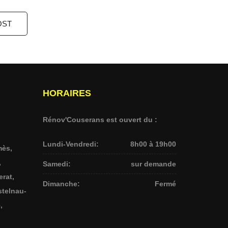
OST
HORAIRES
Rénov'Couserans est ouvert du :
Lundi-Vendredi:
8h00 à 19h00
mès,
,
Samedi:
sur demande
erat,
Dimanche:
Fermé
stelnau-
,